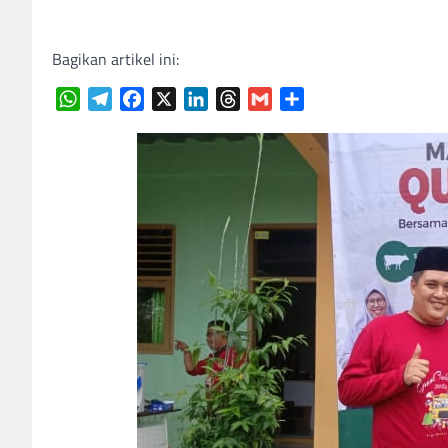
Bagikan artikel ini:
WhatsApp
Telegram
Facebook
X
LinkedIn
Threads
Gmail
Share