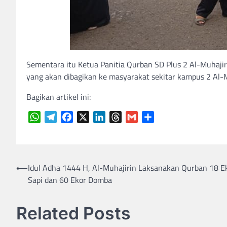
Sementara itu Ketua Panitia Qurban SD Plus 2 Al-Muhaj
yang akan dibagikan ke masyarakat sekitar kampus 2 Al-M
Bagikan artikel ini:
WhatsApp
Telegram
Facebook
X
LinkedIn
Threads
Gmail
Share
Navigasi
⟵
Idul Adha 1444 H, Al-Muhajirin Laksanakan Qurban 18 E
Sapi dan 60 Ekor Domba
pos
Related Posts