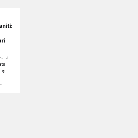
niti:
ri
sasi
rta
ang
t…