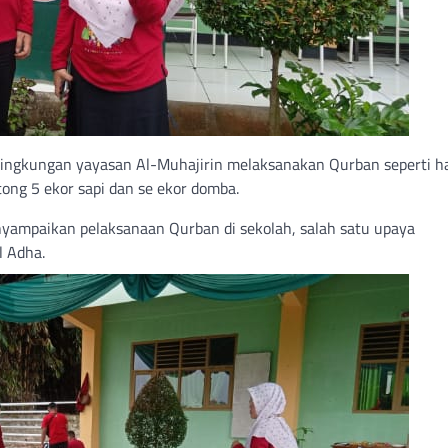
ingkungan yayasan Al-Muhajirin melaksanakan Qurban seperti h
ng 5 ekor sapi dan se ekor domba.
enyampaikan pelaksanaan Qurban di sekolah, salah satu upaya
l Adha.