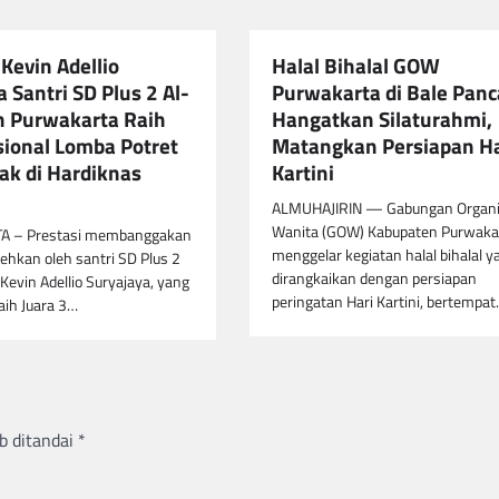
Kevin Adellio
Halal Bihalal GOW
 Santri SD Plus 2 Al-
Purwakarta di Bale Panca
n Purwakarta Raih
Hangatkan Silaturahmi,
sional Lomba Potret
Matangkan Persiapan Ha
nak di Hardiknas
Kartini
ALMUHAJIRIN — Gabungan Organi
Wanita (GOW) Kabupaten Purwaka
 – Prestasi membanggakan
menggelar kegiatan halal bihalal y
rehkan oleh santri SD Plus 2
dirangkaikan dengan persiapan
 Kevin Adellio Suryajaya, yang
peringatan Hari Kartini, bertempa
aih Juara 3…
b ditandai
*