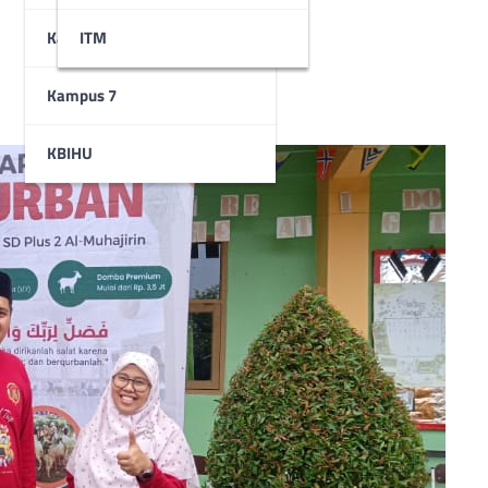
Kampus 6
STAI
ITM
Kampus 7
KBIHU