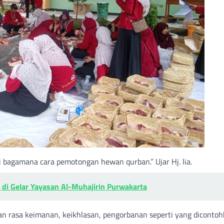
 bagamana cara pemotongan hewan qurban.” Ujar Hj. lia.
di Gelar Yayasan Al-Muhajirin Purwakarta
n rasa keimanan, keikhlasan, pengorbanan seperti yang diconto