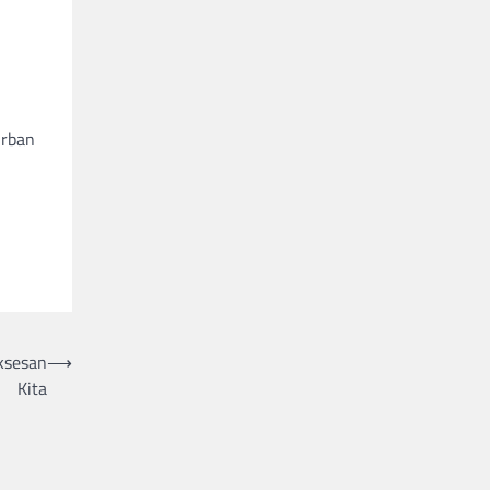
urban
ksesan
⟶
Kita