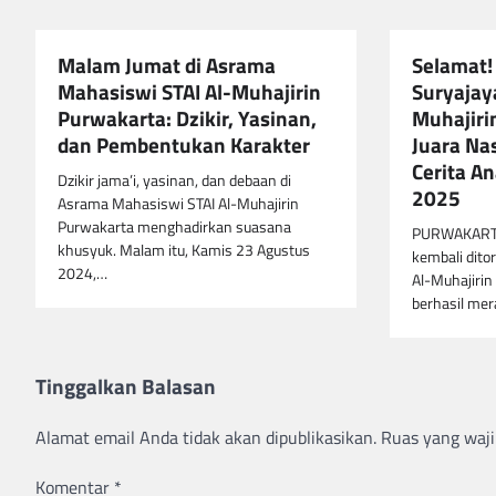
Malam Jumat di Asrama
Selamat! 
Mahasiswi STAI Al-Muhajirin
Suryajaya
Purwakarta: Dzikir, Yasinan,
Muhajiri
dan Pembentukan Karakter
Juara Na
Cerita A
Dzikir jama’i, yasinan, dan debaan di
2025
Asrama Mahasiswi STAI Al-Muhajirin
Purwakarta menghadirkan suasana
PURWAKARTA
khusyuk. Malam itu, Kamis 23 Agustus
kembali dito
2024,…
Al-Muhajirin
berhasil mer
Tinggalkan Balasan
Alamat email Anda tidak akan dipublikasikan.
Ruas yang waji
Komentar
*