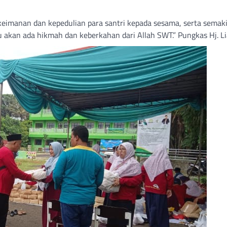
eimanan dan kepedulian para santri kepada sesama, serta semak
u akan ada hikmah dan keberkahan dari Allah SWT.” Pungkas Hj. Li