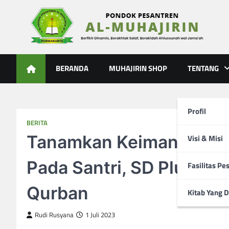
Skip
to
content
Al-Muhajirin
Berpikir Dinamis – Berakhlak Salaf – Berakidah Ahlussunah
BERANDA
MUHAJIRIN SHOP
TENTANG
Profil
BERITA
Tanamkan Keimananan, 
Visi & Misi
Pada Santri, SD Plus 2 
Fasilitas Pe
Qurban
Kitab Yang D
Rudi Rusyana
1 Juli 2023