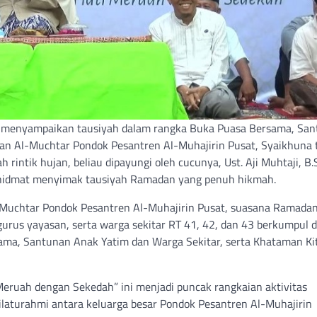
at menyampaikan tausiyah dalam rangka Buka Puasa Bersama, Sa
an Al-Muchtar Pondok Pesantren Al-Muhajirin Pusat, Syaikhuna 
rintik hujan, beliau dipayungi oleh cucunya, Ust. Aji Muhtaji, B.S
 khidmat menyimak tausiyah Ramadan yang penuh hikmah.
-Muchtar Pondok Pesantren Al-Muhajirin Pusat, suasana Ramada
ngurus yayasan, serta warga sekitar RT 41, 42, dan 43 berkumpul 
ama, Santunan Anak Yatim dan Warga Sekitar, serta Khataman Ki
ruah dengan Sekedah” ini menjadi puncak rangkaian aktivitas
laturahmi antara keluarga besar Pondok Pesantren Al-Muhajirin