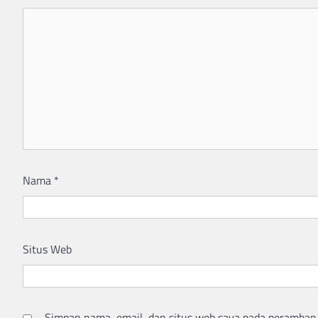
Nama
*
Situs Web
Simpan nama, email, dan situs web saya pada peramban 