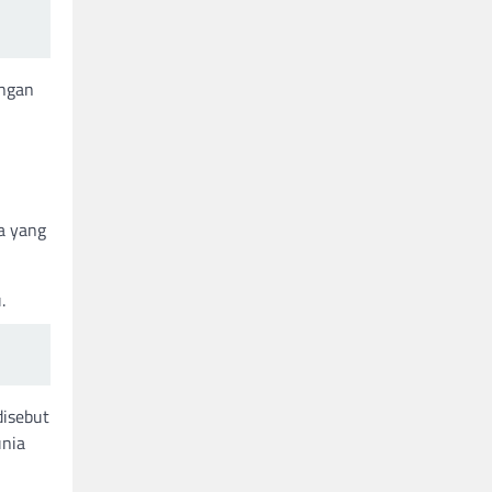
ungan
a yang
.
disebut
unia