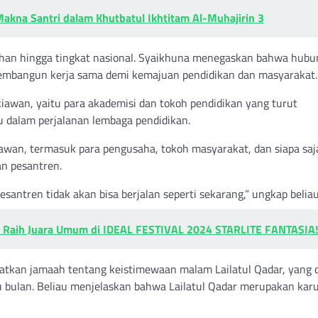
kna Santri dalam Khutbatul Ikhtitam Al-Muhajirin 3
urahan hingga tingkat nasional. Syaikhuna menegaskan bahwa hub
membangun kerja sama demi kemajuan pendidikan dan masyarakat.
kiawan, yaitu para akademisi dan tokoh pendidikan yang turut
 dalam perjalanan lembaga pendidikan.
an, termasuk para pengusaha, tokoh masyarakat, dan siapa saj
n pesantren.
santren tidak akan bisa berjalan seperti sekarang,” ungkap beliau
ta Raih Juara Umum di IDEAL FESTIVAL 2024 STARLITE FANTASIA!
atkan jamaah tentang keistimewaan malam Lailatul Qadar, yang 
bu bulan. Beliau menjelaskan bahwa Lailatul Qadar merupakan kar