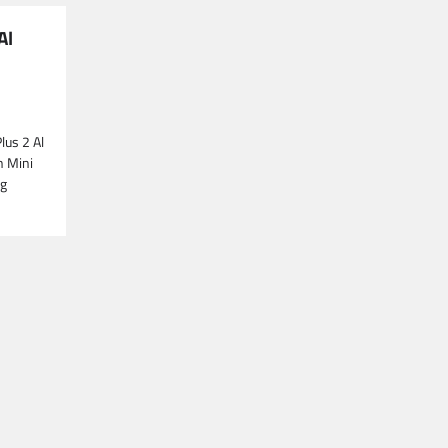
Al
us 2 Al
n Mini
ng