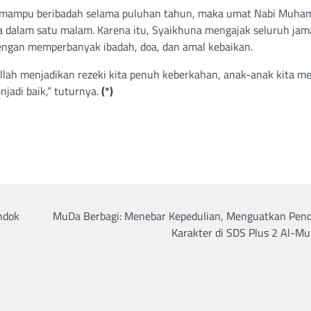
gga mampu beribadah selama puluhan tahun, maka umat Nabi Muh
a dalam satu malam. Karena itu, Syaikhuna mengajak seluruh ja
gan memperbanyak ibadah, doa, dan amal kebaikan.
lah menjadikan rezeki kita penuh keberkahan, anak-anak kita me
jadi baik,” tuturnya.
(*)
ndok
MuDa Berbagi: Menebar Kepedulian, Menguatkan Pend
Karakter di SDS Plus 2 Al-Mu