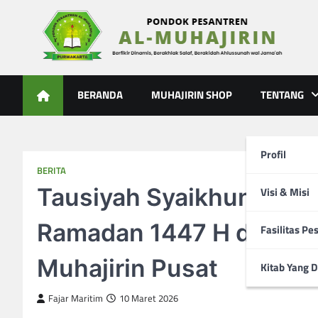
Skip
to
content
Al-Muhajirin
Berpikir Dinamis – Berakhlak Salaf – Berakidah Ahlussunah
BERANDA
MUHAJIRIN SHOP
TENTANG
Profil
BERITA
Tausiyah Syaikhuna di 
Visi & Misi
Ramadan 1447 H dan Sa
Fasilitas Pe
Muhajirin Pusat
Kitab Yang D
Fajar Maritim
10 Maret 2026