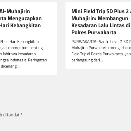
Al-Muhajirin
Mini Field Trip SD Plus 2 
rta Mengucapkan
Muhajirin: Membangun
Hari Kebangkitan
Kesadaran Lalu Lintas di
Polres Purwakarta
N — Hari Kebangkitan
PURWAKARTA- Santri Level 2 SD Pl
njadi momentum penting
Muhajirin Purwakarta mengadaka
h lahirnya kesadaran
Field Trip di Polres Purwakarta, ya
ngsa Indonesia. Peringatan
berlangsung dari…
 dikenang…
b ditandai
*