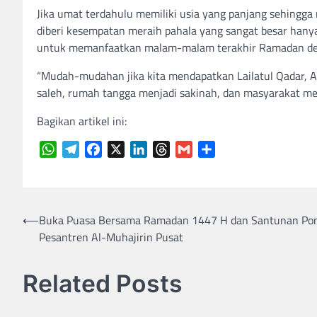
Jika umat terdahulu memiliki usia yang panjang sehin
diberi kesempatan meraih pahala yang sangat besar hany
untuk memanfaatkan malam-malam terakhir Ramadan den
“Mudah-mudahan jika kita mendapatkan Lailatul Qadar, Al
saleh, rumah tangga menjadi sakinah, dan masyarakat men
Bagikan artikel ini:
WhatsApp
Telegram
Facebook
X
LinkedIn
Threads
Gmail
Share
Navigasi
⟵
Buka Puasa Bersama Ramadan 1447 H dan Santunan Po
Pesantren Al-Muhajirin Pusat
pos
Related Posts