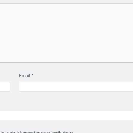
Email
*
ini untuk komentar saya berikutnya.