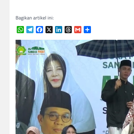
Bagikan artikel ini:
WhatsApp
Telegram
Facebook
X
LinkedIn
Threads
Gmail
Share