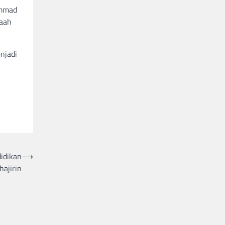
ammad
maah
njadi
idikan
⟶
hajirin