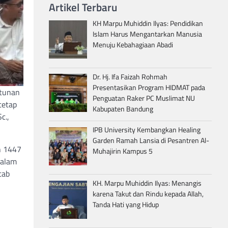
Artikel Terbaru
KH Marpu Muhiddin Ilyas: Pendidikan
Islam Harus Mengantarkan Manusia
Menuju Kebahagiaan Abadi
Dr. Hj. Ifa Faizah Rohmah
Presentasikan Program HIDMAT pada
ntunan
Penguatan Raker PC Muslimat NU
tetap
Kabupaten Bandung
c.,
IPB University Kembangkan Healing
Garden Ramah Lansia di Pesantren Al-
n 1447
Muhajirin Kampus 5
dalam
tab
KH. Marpu Muhiddin Ilyas: Menangis
karena Takut dan Rindu kepada Allah,
Tanda Hati yang Hidup