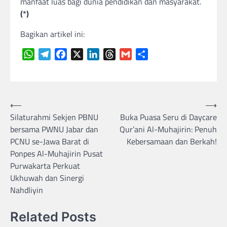
manfaat luas bagi dunia pendidikan dan masyarakat.
(*)
Bagikan artikel ini:
WhatsApp
Telegram
Facebook
X
LinkedIn
Threads
Gmail
Share
Navigasi
⟵
⟶
Silaturahmi Sekjen PBNU
Buka Puasa Seru di Daycare
pos
bersama PWNU Jabar dan
Qur’ani Al-Muhajirin: Penuh
PCNU se-Jawa Barat di
Kebersamaan dan Berkah!
Ponpes Al-Muhajirin Pusat
Purwakarta Perkuat
Ukhuwah dan Sinergi
Nahdliyin
Related Posts