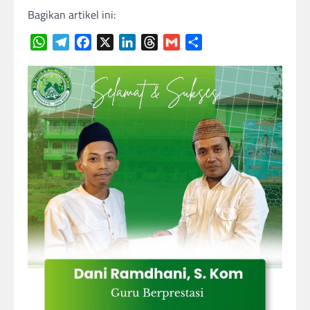
Bagikan artikel ini:
WhatsApp
Telegram
Facebook
X
LinkedIn
Threads
Gmail
Share