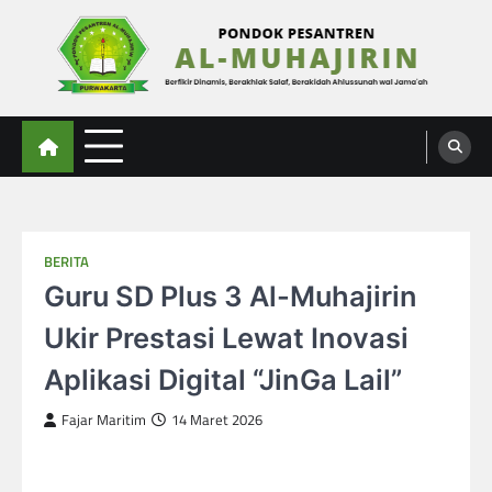
Skip
to
content
Al-Muhajirin
Berpikir Dinamis – Berakhlak Salaf – Berakidah Ahlussunah wal Jamaah
BERITA
Guru SD Plus 3 Al-Muhajirin
Ukir Prestasi Lewat Inovasi
Aplikasi Digital “JinGa Lail”
Fajar Maritim
14 Maret 2026