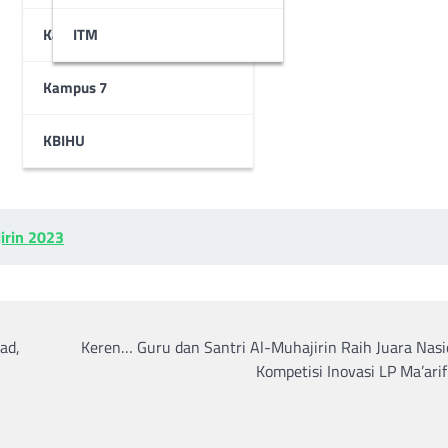
Kampus 6
STAI
ITM
Kampus 7
KBIHU
irin 2023
ad,
Keren… Guru dan Santri Al-Muhajirin Raih Juara Nasi
Kompetisi Inovasi LP Ma’ar