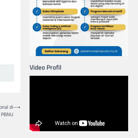
Video Profil
onal di
⟶
if PBNU