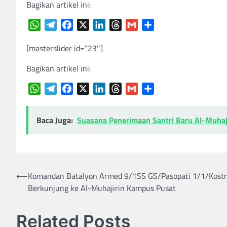
Bagikan artikel ini:
WhatsApp
Telegram
Facebook
X
LinkedIn
Threads
Gmail
Share
[masterslider id=”23″]
Bagikan artikel ini:
WhatsApp
Telegram
Facebook
X
LinkedIn
Threads
Gmail
Share
Baca Juga:
Suasana Penerimaan Santri Baru Al-Muhaj
Navigasi
⟵
Komandan Batalyon Armed 9/1SS GS/Pasopati 1/1/Kostr
Berkunjung ke Al-Muhajirin Kampus Pusat
pos
Related Posts