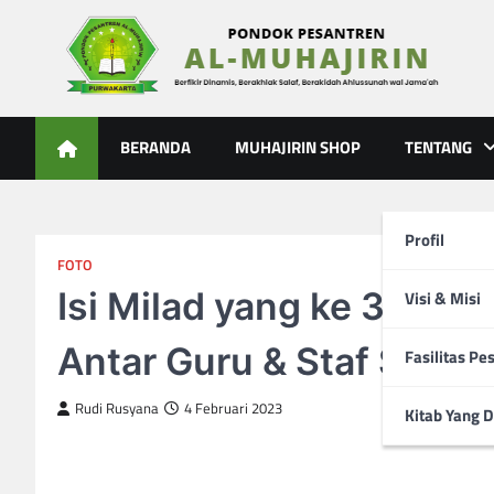
Skip
to
content
Al-Muhajirin
Berpikir Dinamis – Berakhlak Salaf – Berakidah Ahlussunah
BERANDA
MUHAJIRIN SHOP
TENTANG
Profil
FOTO
Isi Milad yang ke 30 Ta
Visi & Misi
Antar Guru & Staf Se Ya
Fasilitas Pe
Rudi Rusyana
4 Februari 2023
Kitab Yang D