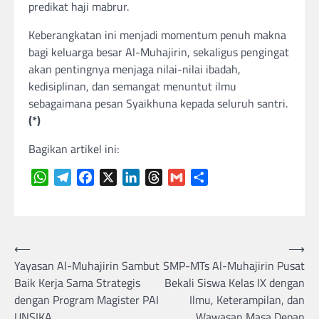
predikat haji mabrur.
Keberangkatan ini menjadi momentum penuh makna
bagi keluarga besar Al-Muhajirin, sekaligus pengingat
akan pentingnya menjaga nilai-nilai ibadah,
kedisiplinan, dan semangat menuntut ilmu
sebagaimana pesan Syaikhuna kepada seluruh santri.
(*)
Bagikan artikel ini:
WhatsApp
Telegram
Facebook
X
LinkedIn
Threads
Gmail
Share
Navigasi
⟵
⟶
Yayasan Al-Muhajirin Sambut
SMP-MTs Al-Muhajirin Pusat
pos
Baik Kerja Sama Strategis
Bekali Siswa Kelas IX dengan
dengan Program Magister PAI
Ilmu, Keterampilan, dan
UNSIKA
Wawasan Masa Depan