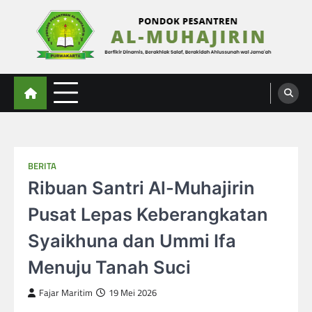
Skip
to
content
Al-Muhajirin
Berpikir Dinamis – Berakhlak Salaf – Berakidah Ahlussunah wal Jamaah
BERITA
Ribuan Santri Al-Muhajirin
Pusat Lepas Keberangkatan
Syaikhuna dan Ummi Ifa
Menuju Tanah Suci
Fajar Maritim
19 Mei 2026