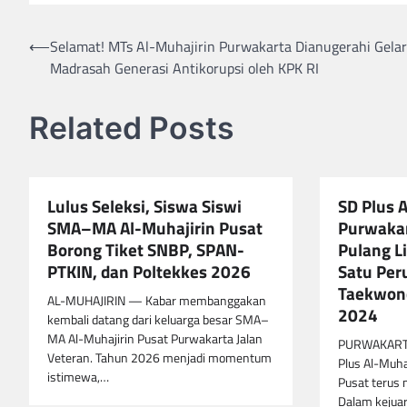
Navigasi
⟵
Selamat! MTs Al-Muhajirin Purwakarta Dianugerahi Gelar
Madrasah Generasi Antikorupsi oleh KPK RI
pos
Related Posts
Lulus Seleksi, Siswa Siswi
SD Plus 
SMA–MA Al-Muhajirin Pusat
Purwaka
Borong Tiket SNBP, SPAN-
Pulang L
PTKIN, dan Poltekkes 2026
Satu Per
Taekwon
AL-MUHAJIRIN — Kabar membanggakan
2024
kembali datang dari keluarga besar SMA–
MA Al-Muhajirin Pusat Purwakarta Jalan
PURWAKARTA–
Veteran. Tahun 2026 menjadi momentum
Plus Al-Muh
istimewa,…
Pusat terus 
Dalam kejuar