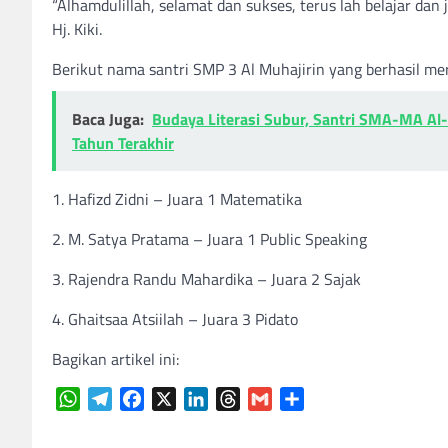
“Alhamdulillah, selamat dan sukses, terus lah belajar dan
Hj. Kiki.
Berikut nama santri SMP 3 Al Muhajirin yang berhasil mer
Baca Juga:
Budaya Literasi Subur, Santri SMA-MA Al
Tahun Terakhir
1. Hafizd Zidni – Juara 1 Matematika
2. M. Satya Pratama – Juara 1 Public Speaking
3. Rajendra Randu Mahardika – Juara 2 Sajak
4. Ghaitsaa Atsiilah – Juara 3 Pidato
Bagikan artikel ini:
WhatsApp
Telegram
Facebook
X
LinkedIn
Threads
Gmail
Share