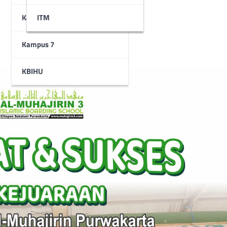
Kampus 6
STAI
ITM
Kampus 7
KBIHU