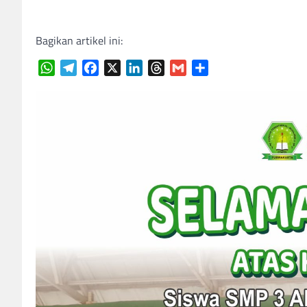
Bagikan artikel ini:
WhatsApp
Telegram
Facebook
X
LinkedIn
Threads
Gmail
Share