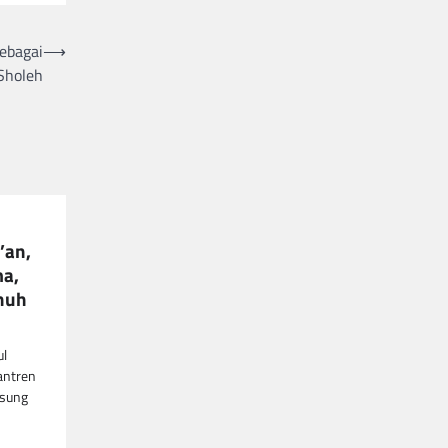
ebagai
⟶
Sholeh
’an,
ma,
enuh
ul
antren
gsung