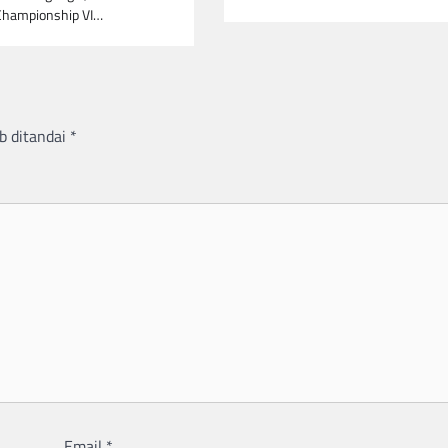
hampionship VI…
b ditandai
*
Email
*