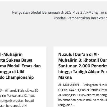
Penguatan Sholat Berjamaah di SDS Plus 2 Al-Muhajirin s
Pondasi Pembentukan Karakter 
Al-Muhajirin
Nuzulul Qur’an di Al-
rta Sukses Bawa
Muhajirin 3: Khotmil Qur
ima Medali Emas dan
Santunan 2.000 Peneri
unggu di UIN
hingga Tabligh Akbar P
do Championship
Makna
AL-MUHAJIRIN – Peringatan Nuzul
Qur’an 1447 Hijriah di Pondok Pes
 Alhamdulillah, siswa SD
Al-Muhajirin 3 Purwakarta berlan
ajirin Purwakarta Kampus
khidmat dan penuh makna melalui
mengukir prestasi hebat!
rangkaian…
aan bergengsi, UIN