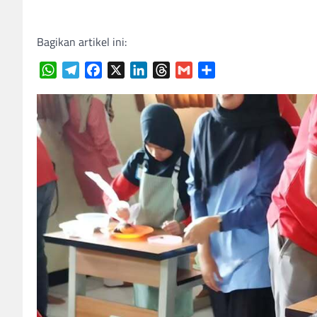
Bagikan artikel ini:
WhatsApp
Telegram
Facebook
X
LinkedIn
Threads
Gmail
Share