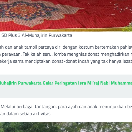
 SD Plus 3 Al-Muhajirin Purwakarta
ah dan anak tampil percaya diri dengan kostum bertemakan pahl
h perayaan. Tak kalah seru, lomba menghias donat menghadirka
bekerja sama menciptakan donat-donat indah yang tak hanya leza
Muhajirin Purwakarta Gelar Peringatan Isra Mi’raj Nabi Muhamm
 Melalui berbagai tantangan, para ayah dan anak menunjukkan b
n dalam setiap aktivitas.