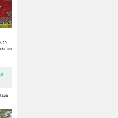
awan
n momen
t
ad
etapa