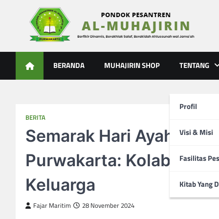
Skip
to
content
Al-Muhajirin
Berpikir Dinamis – Berakhlak Salaf – Berakidah Ahlussunah
BERANDA
MUHAJIRIN SHOP
TENTANG
Profil
BERITA
Semarak Hari Ayah di SD
Visi & Misi
Purwakarta: Kolaborasi,
Fasilitas Pe
Keluarga
Kitab Yang D
Fajar Maritim
28 November 2024