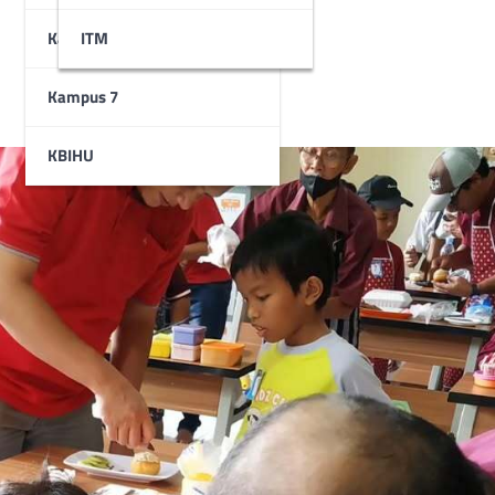
Kampus 6
STAI
ITM
Kampus 7
KBIHU