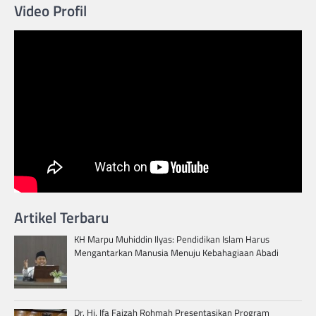
Video Profil
Artikel Terbaru
KH Marpu Muhiddin Ilyas: Pendidikan Islam Harus
Mengantarkan Manusia Menuju Kebahagiaan Abadi
Dr. Hj. Ifa Faizah Rohmah Presentasikan Program