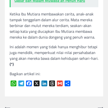
Qadar dan Malam Muwada’ah Penuh Haru
Ketika Ibu Mutiara membawakan cerita, anak-anak
tampak tenggelam dalam alur cerita. Mata mereka
berbinar dan mulut mereka terdiam, seakan-akan
setiap kata yang diucapkan Ibu Mutiara membawa
mereka ke dalam dunia dongeng yang penuh warna.
Ini adalah momen yang tidak hanya menghibur tetapi
juga mendidik, memperkuat nilai-nilai persahabatan
yang akan mereka bawa dalam kehidupan sehari-hari.
(*)
Bagikan artikel ini:
WhatsApp
Telegram
Facebook
X
LinkedIn
Threads
Gmail
Share
Navigasi
⟵
⟶