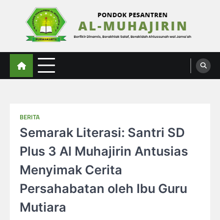
Skip
to
content
Al-Muhajirin
Berpikir Dinamis – Berakhlak Salaf – Berakidah Ahlussunah wal Jamaah
BERITA
Semarak Literasi: Santri SD
Plus 3 Al Muhajirin Antusias
Menyimak Cerita
Persahabatan oleh Ibu Guru
Mutiara