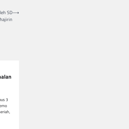
Oleh SD
⟶
hajirin
nalan
pus 3
demo
eriah,