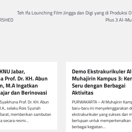
Teh Ifa Lounching Film Jingga dan Digi yang di Produksi 
ERSHED
Plus 3 Al-Mu
NU Jabar,
Demo Ekstrakurikuler Al
a Prof. Dr. KH. Abun
Muhajirin Kampus 3: Ke
, M.A Ingatkan
Seru dengan Berbagai
ajar dan Berinovasi
Aktivitas
yaikhuna Prof. Dr. KH. Abun
PURWAKARTA – Al Muhajirin Kam
A., selaku Rois Syuriah
baru-baru ini menyelenggarakan 
Barat, memberikan sambutan
ekstrakurikuler yang sukses dan m
a secara resmi…
bertujuan untuk memperkenalkan
berbagai kegiatan…