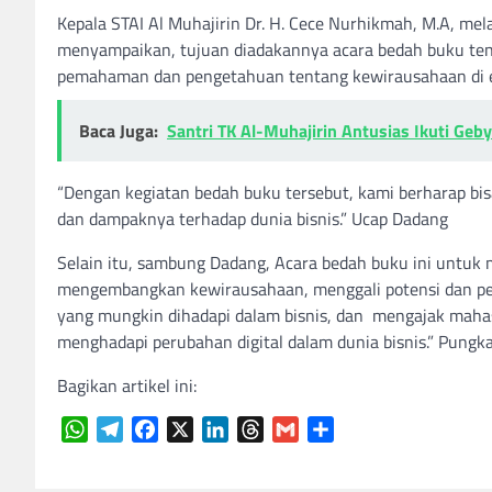
Kepala STAI Al Muhajirin Dr. H. Cece Nurhikmah, M.A, me
menyampaikan, tujuan diadakannya acara bedah buku tent
pemahaman dan pengetahuan tentang kewirausahaan di er
Baca Juga:
Santri TK Al-Muhajirin Antusias Ikuti Geby
“Dengan kegiatan bedah buku tersebut, kami berharap b
dan dampaknya terhadap dunia bisnis.” Ucap Dadang
Selain itu, sambung Dadang, Acara bedah buku ini untuk 
mengembangkan kewirausahaan, menggali potensi dan pelu
yang mungkin dihadapi dalam bisnis, dan mengajak mahasi
menghadapi perubahan digital dalam dunia bisnis.” Pungk
Bagikan artikel ini:
WhatsApp
Telegram
Facebook
X
LinkedIn
Threads
Gmail
Share