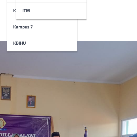
Kampus 6
STAI
ITM
Kampus 7
KBIHU