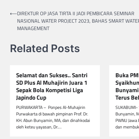
Navigasi
⟵
DIREKTUR OP JASA TIRTA II JADI PEMBICARA SEMINAR
NASIONAL WATER PROJECT 2023, BAHAS SMART WAT
pos
MANAGEMENT
Related Posts
Selamat dan Sukses.. Santri
Buka PMK
SD Plus Al Muhajirin Juara 1
Syaikhun
Sepak Bola Kompetisi Liga
Bunyamin
Japindo Cup
Terus Bel
PURWAKARTA – Ponpes Al-Muhajirin
SUKABUMI- S
Purwakarta di bawah pimpinan Prof. Dr.
Bunyamin, M.
KH. Abun Bunyamin, MA, dan dinahkodai
PWNU Jawa 
oleh keteu yayasan, Dr.…
dan membuk