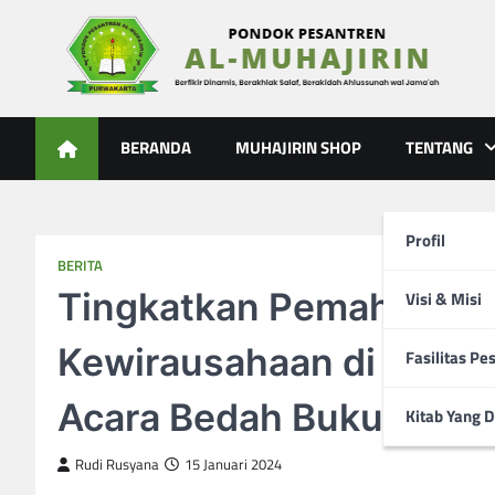
Skip
to
content
Al-Muhajirin
Berpikir Dinamis – Berakhlak Salaf – Berakidah Ahlussunah
BERANDA
MUHAJIRIN SHOP
TENTANG
Profil
BERITA
Tingkatkan Pemahaman 
Visi & Misi
Kewirausahaan di Era Dig
Fasilitas Pe
Acara Bedah Buku Kewira
Kitab Yang D
Rudi Rusyana
15 Januari 2024