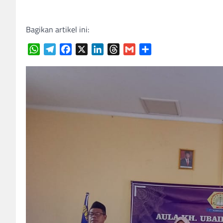
Bagikan artikel ini:
WhatsApp
Telegram
Facebook
X
LinkedIn
Threads
Gmail
Share