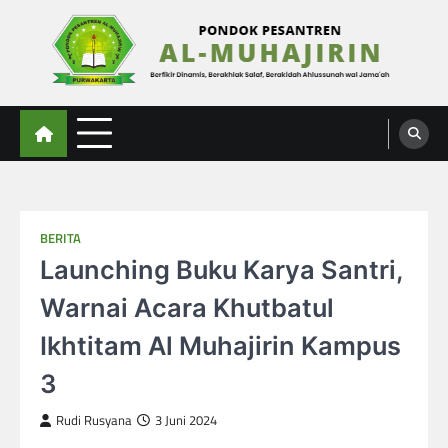
Skip
to
content
Al-Muhajirin
Berpikir Dinamis – Berakhlak Salaf – Berakidah Ahlussunah wal Jamaah
BERITA
Launching Buku Karya Santri,
Warnai Acara Khutbatul
Ikhtitam Al Muhajirin Kampus
3
Rudi Rusyana
3 Juni 2024