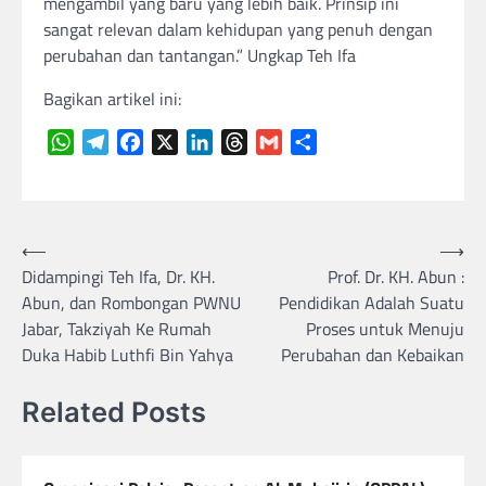
mengambil yang baru yang lebih baik. Prinsip ini
sangat relevan dalam kehidupan yang penuh dengan
perubahan dan tantangan.” Ungkap Teh Ifa
Bagikan artikel ini:
WhatsApp
Telegram
Facebook
X
LinkedIn
Threads
Gmail
Share
Navigasi
⟵
⟶
Didampingi Teh Ifa, Dr. KH.
Prof. Dr. KH. Abun :
pos
Abun, dan Rombongan PWNU
Pendidikan Adalah Suatu
Jabar, Takziyah Ke Rumah
Proses untuk Menuju
Duka Habib Luthfi Bin Yahya
Perubahan dan Kebaikan
Related Posts