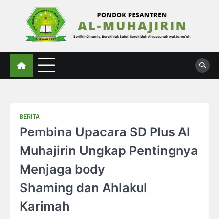
Skip
to
content
Al-Muhajirin
Berpikir Dinamis – Berakhlak Salaf – Berakidah Ahlussunah wal Jamaah
BERITA
Pembina Upacara SD Plus Al
Muhajirin Ungkap Pentingnya
Menjaga body
Shaming dan Ahlakul
Karimah