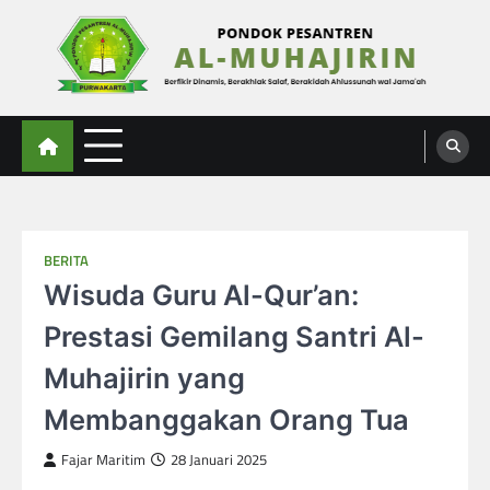
Skip
to
content
Al-Muhajirin
Berpikir Dinamis – Berakhlak Salaf – Berakidah Ahlussunah wal Jamaah
BERITA
Wisuda Guru Al-Qur’an:
Prestasi Gemilang Santri Al-
Muhajirin yang
Membanggakan Orang Tua
Fajar Maritim
28 Januari 2025