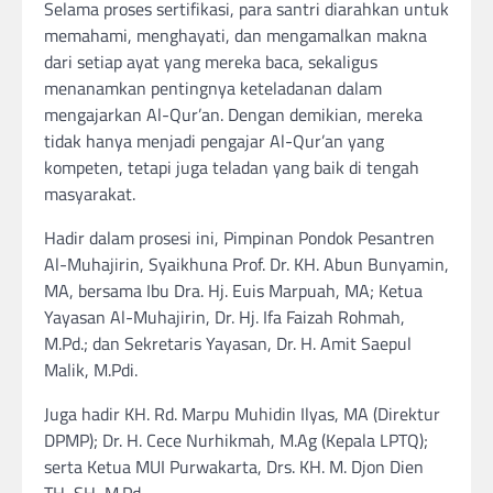
Selama proses sertifikasi, para santri diarahkan untuk
memahami, menghayati, dan mengamalkan makna
dari setiap ayat yang mereka baca, sekaligus
menanamkan pentingnya keteladanan dalam
mengajarkan Al-Qur’an. Dengan demikian, mereka
tidak hanya menjadi pengajar Al-Qur’an yang
kompeten, tetapi juga teladan yang baik di tengah
masyarakat.
Hadir dalam prosesi ini, Pimpinan Pondok Pesantren
Al-Muhajirin, Syaikhuna Prof. Dr. KH. Abun Bunyamin,
MA, bersama Ibu Dra. Hj. Euis Marpuah, MA; Ketua
Yayasan Al-Muhajirin, Dr. Hj. Ifa Faizah Rohmah,
M.Pd.; dan Sekretaris Yayasan, Dr. H. Amit Saepul
Malik, M.Pdi.
Juga hadir KH. Rd. Marpu Muhidin Ilyas, MA (Direktur
DPMP); Dr. H. Cece Nurhikmah, M.Ag (Kepala LPTQ);
serta Ketua MUI Purwakarta, Drs. KH. M. Djon Dien