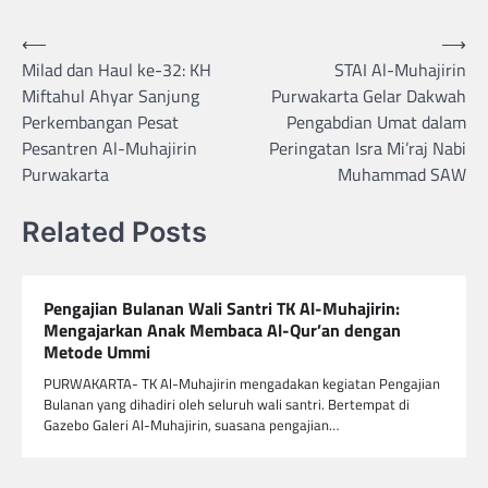
Navigasi
⟵
⟶
Milad dan Haul ke-32: KH
STAI Al-Muhajirin
pos
Miftahul Ahyar Sanjung
Purwakarta Gelar Dakwah
Perkembangan Pesat
Pengabdian Umat dalam
Pesantren Al-Muhajirin
Peringatan Isra Mi’raj Nabi
Purwakarta
Muhammad SAW
Related Posts
Pengajian Bulanan Wali Santri TK Al-Muhajirin:
Mengajarkan Anak Membaca Al-Qur’an dengan
Metode Ummi
PURWAKARTA- TK Al-Muhajirin mengadakan kegiatan Pengajian
Bulanan yang dihadiri oleh seluruh wali santri. Bertempat di
Gazebo Galeri Al-Muhajirin, suasana pengajian…