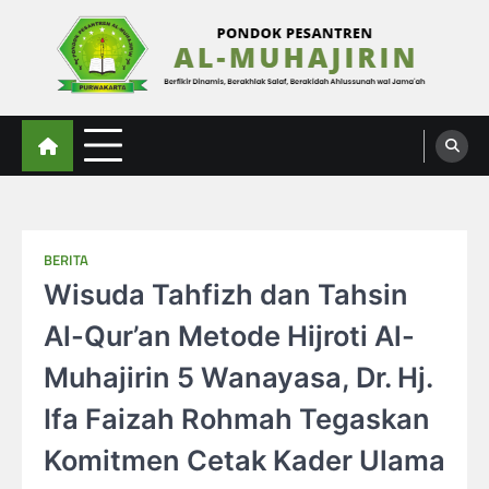
Skip
to
content
Al-Muhajirin
Berpikir Dinamis – Berakhlak Salaf – Berakidah Ahlussunah wal Jamaah
BERITA
Wisuda Tahfizh dan Tahsin
Al-Qur’an Metode Hijroti Al-
Muhajirin 5 Wanayasa, Dr. Hj.
Ifa Faizah Rohmah Tegaskan
Komitmen Cetak Kader Ulama