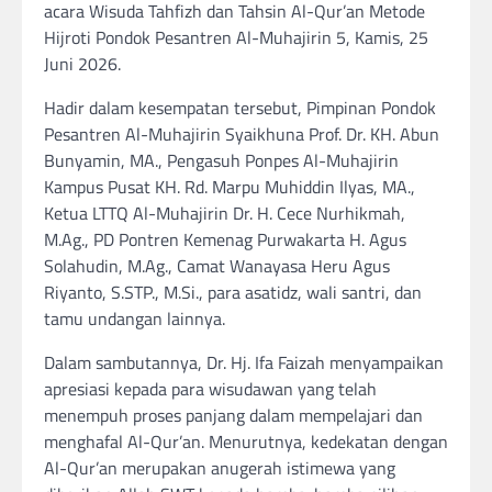
acara Wisuda Tahfizh dan Tahsin Al-Qur’an Metode
Hijroti Pondok Pesantren Al-Muhajirin 5, Kamis, 25
Juni 2026.
Hadir dalam kesempatan tersebut, Pimpinan Pondok
Pesantren Al-Muhajirin Syaikhuna Prof. Dr. KH. Abun
Bunyamin, MA., Pengasuh Ponpes Al-Muhajirin
Kampus Pusat KH. Rd. Marpu Muhiddin Ilyas, MA.,
Ketua LTTQ Al-Muhajirin Dr. H. Cece Nurhikmah,
M.Ag., PD Pontren Kemenag Purwakarta H. Agus
Solahudin, M.Ag., Camat Wanayasa Heru Agus
Riyanto, S.STP., M.Si., para asatidz, wali santri, dan
tamu undangan lainnya.
Dalam sambutannya, Dr. Hj. Ifa Faizah menyampaikan
apresiasi kepada para wisudawan yang telah
menempuh proses panjang dalam mempelajari dan
menghafal Al-Qur’an. Menurutnya, kedekatan dengan
Al-Qur’an merupakan anugerah istimewa yang