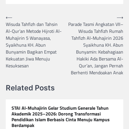
Navigasi
⟵
⟶
Wisuda Tahfizh dan Tahsin
Parade Tasmi Angkatan VII–
pos
Al-Qur’an Metode Hijroti Al-
Wisuda Tahfizh Rumah
Muhajirin 5 Wanayasa,
Tahfizh Al-Muhajirin 2026
Syaikhuna KH. Abun
Syaikhuna KH. Abun
Bunyamin Bagikan Empat
Bunyamin: Kebahagiaan
Kekuatan Jiwa Menuju
Hakiki Ada Bersama Al-
Kesuksesan
Qur’an, Jangan Pernah
Berhenti Mendoakan Anak
Related Posts
STAI Al-Muhajirin Gelar Studium Generale Tahun
Akademik 2025–2026: Dorong Transformasi
Pendidikan Islam Berbasis Cinta Menuju Kampus
Berdampak