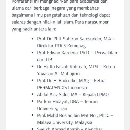
Konferensi ini menghadirkan para akademisi dan
ulama dari berbagai negara yang membahas
bagaimana ilmu pengetahuan dan teknologi dapat
selaras dengan nilai-nilai Islam. Para narasumber
yang hadir antara lain:
Prof. Dr. Phil. Sahiron Samsuddin, M.A –
Direktur PTKIS Kemenag
Prof. Edwan Kardena, Ph.D. – Perwakilan
dari ITB
Dr. Hj. Ifa Faizah Rohmah, M.Pd – Ketua
Yayasan Al-Muhajirin
Prof. Dr. H. Badrudin, M.Ag – Ketua
PERMAPENDIS Indonesia
Abdul Aziz Sidqi, MA – Kepala LPMQ
Purkon Hidayat, DBA – Tehran
University, Iran
Prof. Mohd Roslan bin Mat Nor, Ph.D. –
Malaya University, Malaysia
Syeikh Ahmad Khatib – Al-Azhar