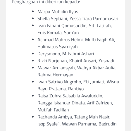
Penghargaan ini diberikan kepada:
Marpu Muhidin Ilyas
Shella Septiani, Yessa Tiara Purnamasari
Ivan Fanani Qomusuddin, Siti Latifah,
Euis Komala, Sam’un
Achmad Mahrus Helmi, Mufti Faqih Ali,
Halimatus Sya’diyah
Derysmono, M. Fahmi Ashari
Rizki Nurjehan, Khairil Ansari, Yusnadi
Mawar Ardiansyah, Wahyu Akbar Aulia
Rahma Hermayani
Iwan Satriyo Nugroho, Eti Jumiati, Wisnu
Bayu Pratama, Rantiyo
Raisa Zuhra Salsabila Awaluddin,
Rangga Iskandar Dinata, Arif Zefrizen,
Muti’ah Fadillah
Rachanda Ambya, Tatang Muh Nasir,
Isop Syafe’i, Wawan Purnama, Badrudin