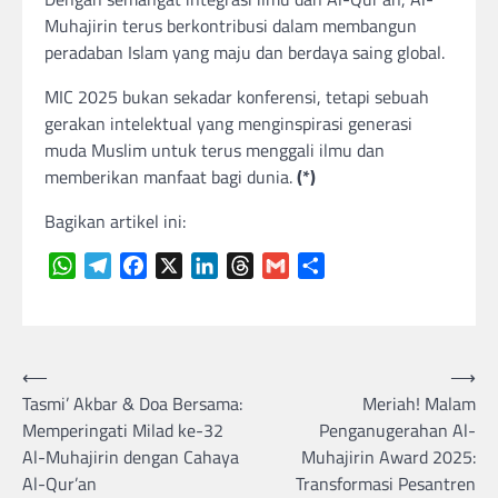
Muhajirin terus berkontribusi dalam membangun
peradaban Islam yang maju dan berdaya saing global.
MIC 2025 bukan sekadar konferensi, tetapi sebuah
gerakan intelektual yang menginspirasi generasi
muda Muslim untuk terus menggali ilmu dan
memberikan manfaat bagi dunia.
(*)
Bagikan artikel ini:
WhatsApp
Telegram
Facebook
X
LinkedIn
Threads
Gmail
Share
Navigasi
⟵
⟶
Tasmi’ Akbar & Doa Bersama:
Meriah! Malam
pos
Memperingati Milad ke-32
Penganugerahan Al-
Al-Muhajirin dengan Cahaya
Muhajirin Award 2025:
Al-Qur’an
Transformasi Pesantren