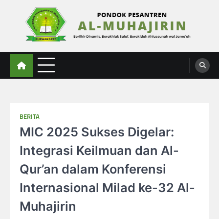
Skip
to
content
Al-Muhajirin
Berpikir Dinamis – Berakhlak Salaf – Berakidah Ahlussunah wal Jamaah
BERITA
MIC 2025 Sukses Digelar:
Integrasi Keilmuan dan Al-
Qur’an dalam Konferensi
Internasional Milad ke-32 Al-
Muhajirin