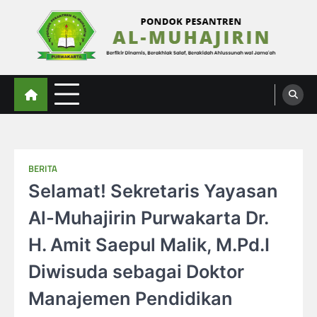
Skip
to
content
Al-Muhajirin
Berpikir Dinamis – Berakhlak Salaf – Berakidah Ahlussunah wal Jamaah
BERITA
Selamat! Sekretaris Yayasan
Al-Muhajirin Purwakarta Dr.
H. Amit Saepul Malik, M.Pd.I
Diwisuda sebagai Doktor
Manajemen Pendidikan