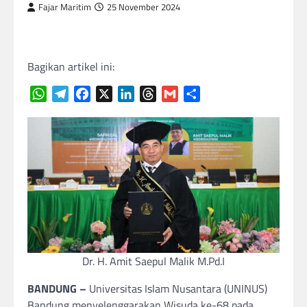
Fajar Maritim
25 November 2024
Bagikan artikel ini:
WhatsApp
Telegram
Facebook
X
LinkedIn
Threads
Gmail
Share
Dr. H. Amit Saepul Malik M.Pd.I
BANDUNG –
Universitas Islam Nusantara (UNINUS)
Bandung menyelenggarakan Wisuda ke-68 pada