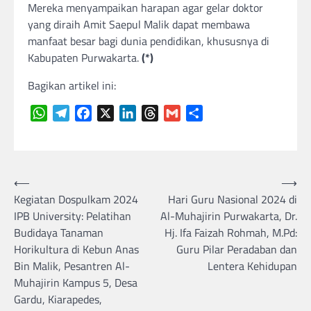
Mereka menyampaikan harapan agar gelar doktor
yang diraih Amit Saepul Malik dapat membawa
manfaat besar bagi dunia pendidikan, khususnya di
Kabupaten Purwakarta.
(*)
Bagikan artikel ini:
WhatsApp
Telegram
Facebook
X
LinkedIn
Threads
Gmail
Share
Navigasi
⟵
⟶
Kegiatan Dospulkam 2024
Hari Guru Nasional 2024 di
pos
IPB University: Pelatihan
Al-Muhajirin Purwakarta, Dr.
Budidaya Tanaman
Hj. Ifa Faizah Rohmah, M.Pd:
Horikultura di Kebun Anas
Guru Pilar Peradaban dan
Bin Malik, Pesantren Al-
Lentera Kehidupan
Muhajirin Kampus 5, Desa
Gardu, Kiarapedes,